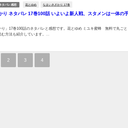
花とゆめ
なまいきざかり 17巻
ネタバレ 感想
り ネタバレ 17巻100話 いよいよ新人戦、スタメンは一体の
り」17巻100話のネタバレと感想です。花とゆめ ミユキ蜜蜂 無料で丸ごと
む方法も紹介しています。...
2
3
4