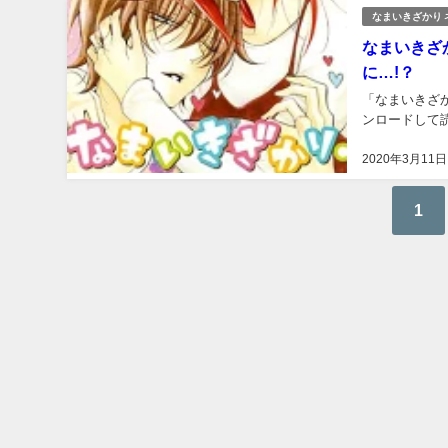
なまいきざかり 
なまいきざか
に…!？
「なまいきざか
ンロードして読
2020年3月11日
1