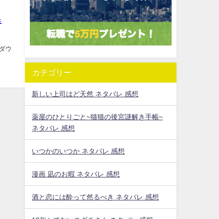
手
ダウ
カテゴリー
新しい上司はど天然 ネタバレ 感想
薬屋のひとりごと~猫猫の後宮謎解き手帳~
ネタバレ 感想
いつかのいつか ネタバレ 感想
漫画 凪のお暇 ネタバレ 感想
酒と恋には酔って然るべき ネタバレ 感想