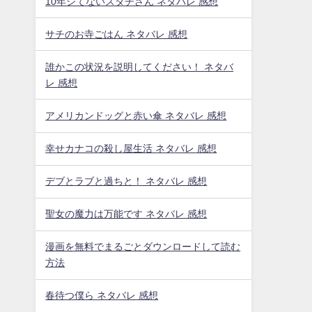
10年シてないスダチさん ネタバレ 感想
サチのお寺ごはん ネタバレ 感想
誰かこの状況を説明してください！ ネタバ
レ 感想
アメリカンドッグと赤い傘 ネタバレ 感想
幸せカナコの殺し屋生活 ネタバレ 感想
デブとラブと過ちと！ ネタバレ 感想
聖女の魔力は万能です ネタバレ 感想
漫画を無料でまるごとダウンロードして読む
方法
春待つ僕ら ネタバレ 感想