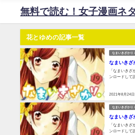
無料で読む！女子漫画ネ
花とゆめの記事一覧
なまいきざかり 
なまいきざ
「なまいきざか
ンロードして読
2021年8月24日
なまいきざかり 
なまいきざ
「なまいきざか
ンロードして読