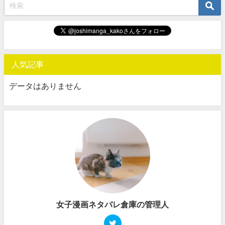
人気記事
データはありません
女子漫画ネタバレ倉庫の管理人