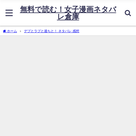
無料で読む！女子漫画ネタバ
レ倉庫
ホーム
デブとラブと過ちと！ ネタバレ 感想