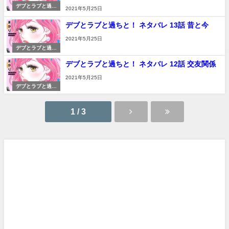
デブとラブと過ち
2021年5月25日
と！ ネタバレ 感想
デブとラブと過ちと！ ネタバレ 13話 昔と今
2021年5月25日
デブとラブと過ち
と！ ネタバレ 感想
デブとラブと過ちと！ ネタバレ 12話 交友関係
2021年5月25日
デブとラブと過ち
と！ ネタバレ 感想
1 / 3