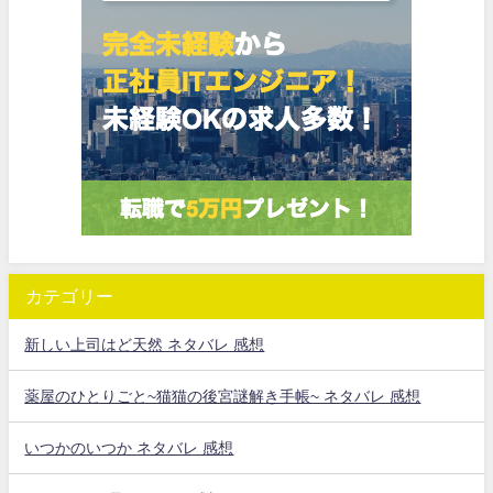
カテゴリー
新しい上司はど天然 ネタバレ 感想
薬屋のひとりごと~猫猫の後宮謎解き手帳~ ネタバレ 感想
いつかのいつか ネタバレ 感想