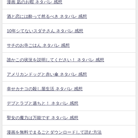
漫画 凪のお暇 ネタバレ 感想
酒と恋には酔って然るべき ネタバレ 感想
10年シてないスダチさん ネタバレ 感想
サチのお寺ごはん ネタバレ 感想
誰かこの状況を説明してください！ ネタバレ 感想
アメリカンドッグと赤い傘 ネタバレ 感想
幸せカナコの殺し屋生活 ネタバレ 感想
デブとラブと過ちと！ ネタバレ 感想
聖女の魔力は万能です ネタバレ 感想
漫画を無料でまるごとダウンロードして読む方法