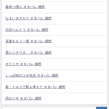
春待つ僕ら ネタバレ 感想
なまいきざかり ネタバレ 感想
日日べんとう ネタバレ 感想
花束をもう一度 ネタバレ 感想
君にシナリオ。 ネタバレ 感想
ホリミヤ ネタバレ 感想
しっぽ街のコオ先生 ネタバレ 感想
新・トルコで私も考えた ネタバレ 感想
恋のツキ ネタバレ 感想