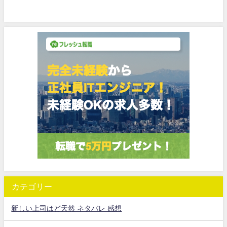
カテゴリー
新しい上司はど天然 ネタバレ 感想