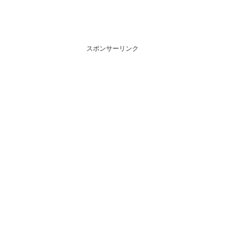
スポンサーリンク