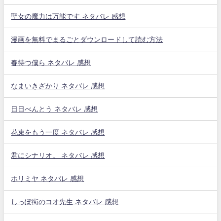
聖女の魔力は万能です ネタバレ 感想
漫画を無料でまるごとダウンロードして読む方法
春待つ僕ら ネタバレ 感想
なまいきざかり ネタバレ 感想
日日べんとう ネタバレ 感想
花束をもう一度 ネタバレ 感想
君にシナリオ。 ネタバレ 感想
ホリミヤ ネタバレ 感想
しっぽ街のコオ先生 ネタバレ 感想