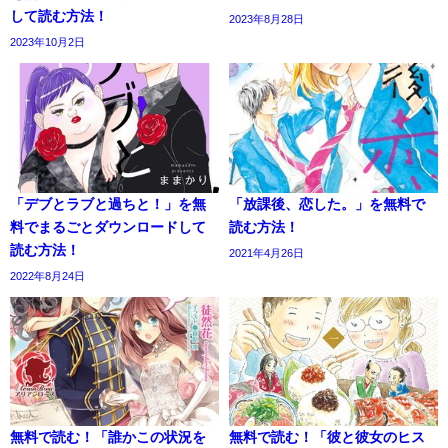
して読む方法！
2023年8月28日
2023年10月2日
「デブとラブと過ちと！」を無
「放課後、恋した。」を無料で
料でまるごとダウンロードして
読む方法！
読む方法！
2021年4月26日
2022年8月24日
無料で読む！「誰かこの状況を
無料で読む！「彼と彼女のヒス