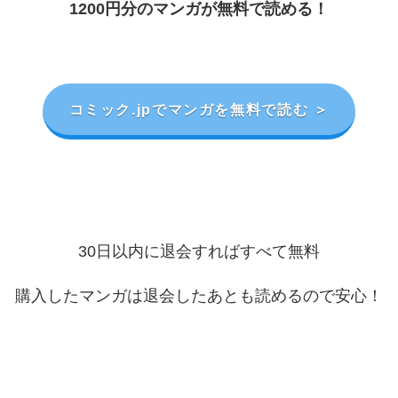
1200円分のマンガが無料で読める！
コミック.jpでマンガを無料で読む ＞
30日以内に退会すればすべて無料
購入したマンガは退会したあとも読めるので安心！