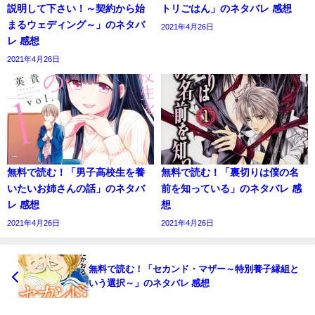
説明して下さい！～契約から始
トリごはん」のネタバレ 感想
まるウェディング～」のネタバ
2021年4月26日
レ 感想
2021年4月26日
無料で読む！「男子高校生を養
無料で読む！「裏切りは僕の名
いたいお姉さんの話」のネタバ
前を知っている」のネタバレ 感
レ 感想
想
2021年4月26日
2021年4月26日
無料で読む！「セカンド・マザー～特別養子縁組と
いう選択～」のネタバレ 感想