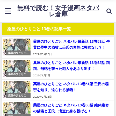
無料で読む！女子漫画ネタバ
レ倉庫
薬屋のひとりごと 13巻の記事一覧
薬屋のひとりごと ネタバレ最新話 13巻53話 牛
黄に夢中の猫猫…壬氏の素性に興味なし？！
薬屋のひとりごと
2022年3月25日
~猫猫の後宮謎解
き手帳~ ネタバレ
薬屋のひとりごと ネタバレ最新話 13巻52話 猫
感想
猫、飛砲を撃った犯人をあぶり出す！
薬屋のひとりごと
2022年3月7日
~猫猫の後宮謎解
き手帳~ ネタバレ
薬屋のひとりごと ネタバレ13巻51話 壬氏の秘
感想
密を知り、迫られる猫猫！
薬屋のひとりごと
2022年2月15日
~猫猫の後宮謎解
き手帳~ ネタバレ
薬屋のひとりごと ネタバレ13巻50話 絶体絶命
感想
の猫猫と壬氏、滝壺に身を投げる！