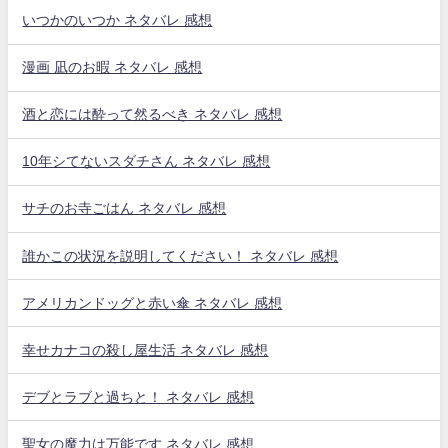
いつかのいつか ネタバレ 感想
漫画 凪のお暇 ネタバレ 感想
酒と恋には酔って然るべき ネタバレ 感想
10年シてないスダチさん ネタバレ 感想
サチのお寺ごはん ネタバレ 感想
誰かこの状況を説明してください！ ネタバレ 感想
アメリカンドッグと赤い傘 ネタバレ 感想
幸せカナコの殺し屋生活 ネタバレ 感想
デブとラブと過ちと！ ネタバレ 感想
聖女の魔力は万能です ネタバレ 感想