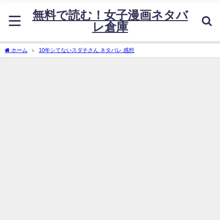
無料で読む！女子漫画ネタバ
レ倉庫
ホーム
10年シてないスダチさん ネタバレ 感想