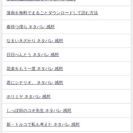
漫画を無料でまるごとダウンロードして読む方法
春待つ僕ら ネタバレ 感想
なまいきざかり ネタバレ 感想
日日べんとう ネタバレ 感想
花束をもう一度 ネタバレ 感想
君にシナリオ。 ネタバレ 感想
ホリミヤ ネタバレ 感想
しっぽ街のコオ先生 ネタバレ 感想
新・トルコで私も考えた ネタバレ 感想