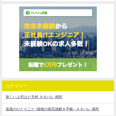
カテゴリー
新しい上司はど天然 ネタバレ 感想
薬屋のひとりごと~猫猫の後宮謎解き手帳~ ネタバレ 感想