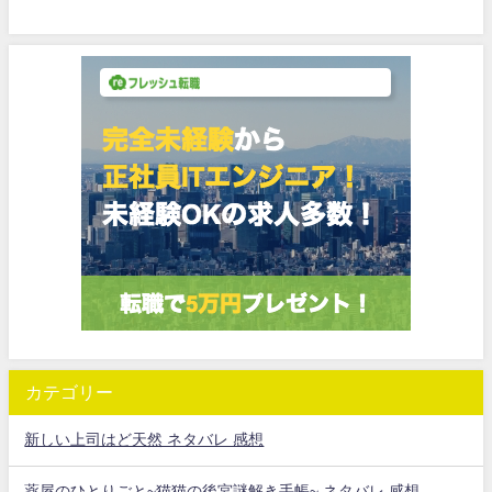
カテゴリー
新しい上司はど天然 ネタバレ 感想
薬屋のひとりごと~猫猫の後宮謎解き手帳~ ネタバレ 感想