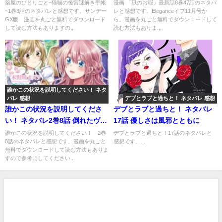
裏には…。
込む！
薬屋のひとりごと~猫猫の後宮謎解き手帳
漫画 「凪のお暇」最新話8巻47話のネタバ
~1巻3話のネタバレと感想です。サンデー
レと感想です。Eleganceイブ11月号か
GX版 漫画を丸ごと無料でダウンロード
ら。漫画を丸ごと無料でダウンロードして
して読む方法もありますの...
読む方法もありま...
誰かこの状況を説明してください！ ネタ
バレ 感想
デブとラブと過ちと！ ネタバレ 感想
誰かこの状況を説明してくださ
デブとラブと過ちと！ ネタバレ
い！ ネタバレ2巻8話 倒れたヴィ
17話 優しさは風邪とともに
オラをお姫様抱っこ…！
誰かこの状況を説明してください！ 2巻
デブとラブと過ちと！17話のネタバレと
8話のネタバレと感想です。漫画を丸ごと
感想です。...
無料でダウンロードして読む方法もありま
すので参考にしてください...