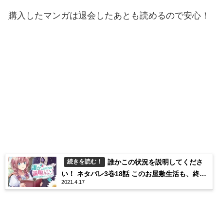
購入したマンガは退会したあとも読めるので安心！
誰かこの状況を説明してくださ
続きを読む！
い！ ネタバレ3巻18話 このお屋敷生活も、終わ
2021.4.17
ってしまうのでしょうか…。