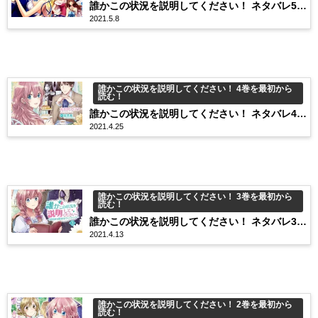
誰かこの状況を説明してください！ ネタバレ5巻
2021.5.8
27話 戦争勝利！旦那様のご帰還です…！
誰かこの状況を説明してください！ 4巻を最初から
読む！
誰かこの状況を説明してください！ ネタバレ4巻
2021.4.25
21話 二人でデート仕切り直しです！
誰かこの状況を説明してください！ 3巻を最初から
読む！
誰かこの状況を説明してください！ ネタバレ3巻
2021.4.13
15話 ヴィオラ、久しぶりに実家帰ります。
誰かこの状況を説明してください！ 2巻を最初から
読む！