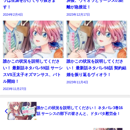
ラは生涯をかけて守り抜きま
決後、ヴィオラとサーシスの距
す！
離が急接近！
2024年2月4日
2023年12月17日
誰かこの状況を説明してくださ
誰かこの状況を説明してくださ
い！ 最新話ネタバレ59話 サーシ
い！ 最新話ネタバレ58話 契約結
スVS王太子オズマンサス、バト
婚を振り返るヴィオラ！
ル開始！
2023年11月4日
2023年11月27日
誰かこの状況を説明してください！ ネタバレ3巻16
話 サーシスの部下の皆さんと、ドタバタ慰労会！