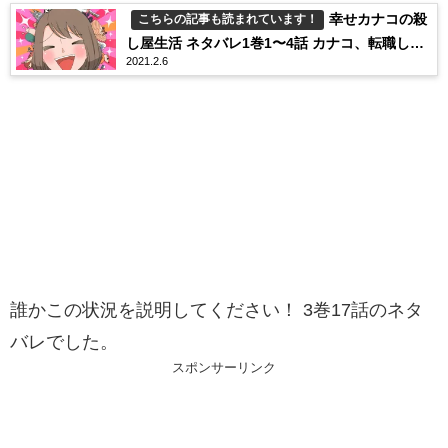
幸せカナコの殺
こちらの記事も読まれています！
し屋生活 ネタバレ1巻1〜4話 カナコ、転職しま
2021.2.6
す！！
誰かこの状況を説明してください！ 3巻17話のネタ
バレでした。
スポンサーリンク