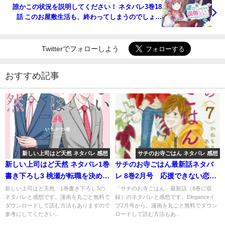
誰かこの状況を説明してください！ ネタバレ3巻18
話 このお屋敷生活も、終わってしまうのでしょう
か…。
Twitterでフォローしよう
おすすめ記事
新しい上司はど天然 ネタバレ 感想
サチのお寺ごはん ネタバレ 感想
新しい上司はど天然 ネタバレ1巻
サチのお寺ごはん最新話ネタバ
書き下ろし3 桃瀬が転職を決めた
レ 8巻2月号 応援できない恋の
理由。
行方
新しい上司はど天然 1巻書き下ろし3の
「サチのお寺ごはん」最新話（8巻に収
ネタバレと感想です。漫画を丸ごと無料で
録）のネタバレと感想です。Eleganceイ
ダウンロードして読む方法もありますので
ブ2月号から。漫画を丸ごと無料でダウン
参考にしてください...
ロードして読む方法もあ...