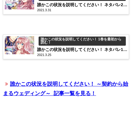
誰かこの状況を説明してください！ ネタバレ2巻
2021.3.31
8話 倒れたヴィオラをお姫様抱っこ…！
誰かこの状況を説明してください！ 1巻を最初から
読む！
誰かこの状況を説明してください！ ネタバレ1巻
2021.3.25
1話 こんな結婚アリですか？！
誰かこの状況を説明してください！ ～契約から始
まるウェディング～
記事一覧を見る！