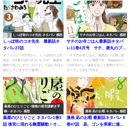
しっぽ街のコオ先生 ネタバレ 感想
サチのお寺ごはん ネタバレ 感想
しっぽ街のコオ先生 最新話ネ
サチのお寺ごはん最新話ネタバ
タバレ27話
レ11巻4月号 サチ、唐丸のプロ
ポーズをお断り！？
オフィスユー9月号から「しっぽ街のコオ
「サチのお寺ごはん」最新話（11巻に収
先生」の5巻27話のネタバレです。漫画を
録）のネタバレと感想です。Eleganceイ
無料で丸ごとダウンロードして読む方法も
ブ4月号から。漫画を丸ごと無料でダウン
紹介していますので参考に...
ロードして読む方法も...
薬屋のひとりごと~猫猫の後宮謎解き手
帳~ ネタバレ 感想
漫画 凪のお暇 ネタバレ 感想
薬屋のひとりごと ネタバレ1巻3
漫画 凪のお暇 最新話ネタバレ 8
話 後宮に現れる幽霊騒動！その
巻47話 凪、ゴンを実家に連れ