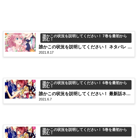
誰かこの状況を説明してください！ 7巻を最初から
読む！
誰かこの状況を説明してください！ ネタバレ 最
2021.8.17
新話7巻39話 ゆっくり育っていた、ヴィオラの
愛情。
誰かこの状況を説明してください！ 6巻を最初から
読む！
誰かこの状況を説明してください！ 最新話ネタ
2021.6.7
バレ6巻33話 新婚旅行なのに、塩対応ヴィオ
ラ。
誰かこの状況を説明してください！ 5巻を最初から
読む！