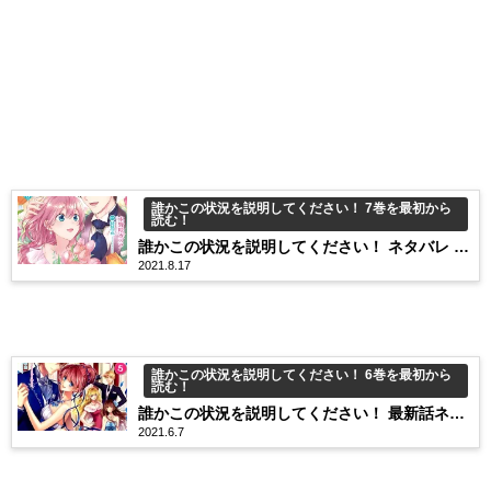
誰かこの状況を説明してください！ 7巻を最初から
読む！
誰かこの状況を説明してください！ ネタバレ 最
2021.8.17
新話7巻39話 ゆっくり育っていた、ヴィオラの
愛情。
誰かこの状況を説明してください！ 6巻を最初から
読む！
誰かこの状況を説明してください！ 最新話ネタ
2021.6.7
バレ6巻33話 新婚旅行なのに、塩対応ヴィオ
ラ。