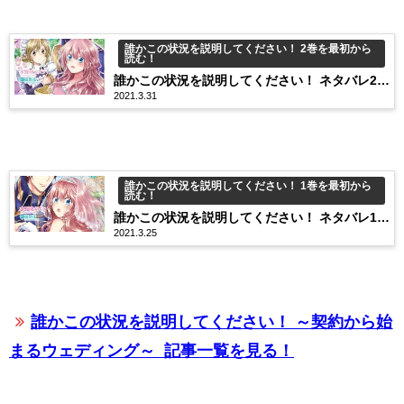
誰かこの状況を説明してください！ 2巻を最初から
読む！
誰かこの状況を説明してください！ ネタバレ2巻
2021.3.31
8話 倒れたヴィオラをお姫様抱っこ…！
誰かこの状況を説明してください！ 1巻を最初から
読む！
誰かこの状況を説明してください！ ネタバレ1巻
2021.3.25
1話 こんな結婚アリですか？！
誰かこの状況を説明してください！ ～契約から始
まるウェディング～
記事一覧を見る！