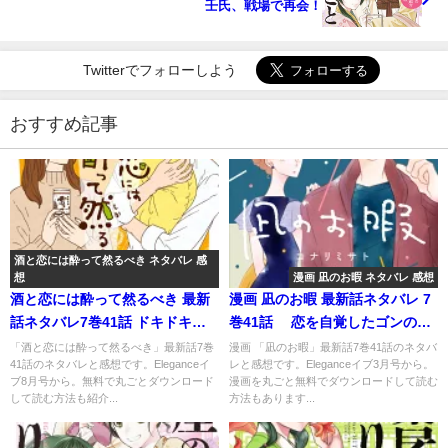
壬氏、戦場で再会！
Twitterでフォローしよう
おすすめ記事
酒と恋には酔って然るべき ネタバレ 感
想
漫画 凪のお暇 ネタバレ 感想
酒と恋には酔って然るべき 最新
漫画 凪のお暇 最新話ネタバレ 7
話ネタバレ7巻41話 ドキドキの
巻41話 恋を自覚したゴンの驚
今泉との新年会！
きの行動
「酒と恋には酔って然るべき」最新話7巻
漫画 「凪のお暇」最新話7巻41話のネタバ
41話のネタバレと感想です。Eleganceイ
レと感想です。Eleganceイブ3月号から。
ブ8月号から。無料で丸ごとダウンロード
漫画を丸ごと無料でダウンロードして読む
して読む方法も紹介...
方法もあります...