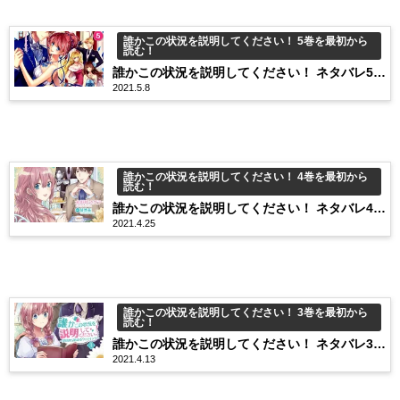
誰かこの状況を説明してください！ 5巻を最初から
読む！
誰かこの状況を説明してください！ ネタバレ5巻
2021.5.8
27話 戦争勝利！旦那様のご帰還です…！
誰かこの状況を説明してください！ 4巻を最初から
読む！
誰かこの状況を説明してください！ ネタバレ4巻
2021.4.25
21話 二人でデート仕切り直しです！
誰かこの状況を説明してください！ 3巻を最初から
読む！
誰かこの状況を説明してください！ ネタバレ3巻
2021.4.13
15話 ヴィオラ、久しぶりに実家帰ります。