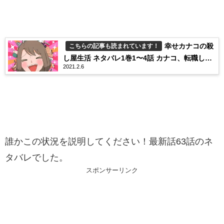
幸せカナコの殺
こちらの記事も読まれています！
し屋生活 ネタバレ1巻1〜4話 カナコ、転職しま
2021.2.6
す！！
誰かこの状況を説明してください！最新話63話のネ
タバレでした。
スポンサーリンク