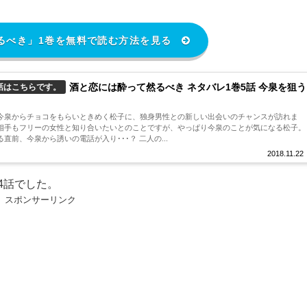
るべき」1巻を無料で読む方法を見る
酒と恋には酔って然るべき ネタバレ1巻5話 今泉を狙う
話はこちらです。
今泉からチョコをもらいときめく松子に、独身男性との新しい出会いのチャンスが訪れま
相手もフリーの女性と知り合いたいとのことですが、やっぱり今泉のことが気になる松子。
前、今泉から誘いの電話が入り･･･？ 二人の...
2018.11.22
4話でした。
スポンサーリンク