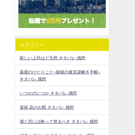
カテゴリー
新しい上司はど天然 ネタバレ 感想
薬屋のひとりごと~猫猫の後宮謎解き手帳~
ネタバレ 感想
いつかのいつか ネタバレ 感想
漫画 凪のお暇 ネタバレ 感想
酒と恋には酔って然るべき ネタバレ 感想