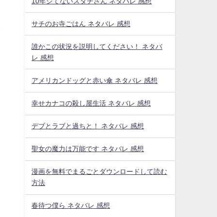
10年シてないスダチさん ネタバレ 感想
サチのお寺ごはん ネタバレ 感想
イ
誰かこの状況を説明してください！ ネタバ
レ 感想
アメリカンドッグと赤い傘 ネタバレ 感想
幸せカナコの殺し屋生活 ネタバレ 感想
デブとラブと過ちと！ ネタバレ 感想
聖女の魔力は万能です ネタバレ 感想
漫画を無料でまるごとダウンロードして読む
方法
春待つ僕ら ネタバレ 感想