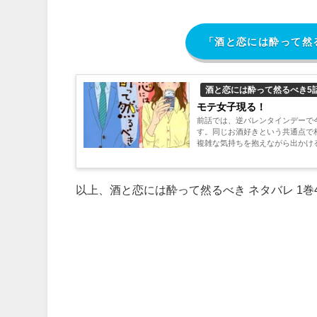
「酒と恋には酔って然
酒と恋には酔って然るべき5
モテ女子現る！
前話では、逆バレンタインデーで
す。同じお酒好きという共通点で
複雑な気持ちを抱えながら出かける直
以上、酒と恋には酔って然るべき ネタバレ 1巻