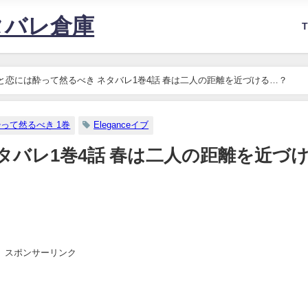
タバレ倉庫
と恋には酔って然るべき ネタバレ1巻4話 春は二人の距離を近づける…？
って然るべき 1巻
Eleganceイブ
タバレ1巻4話 春は二人の距離を近づ
スポンサーリンク