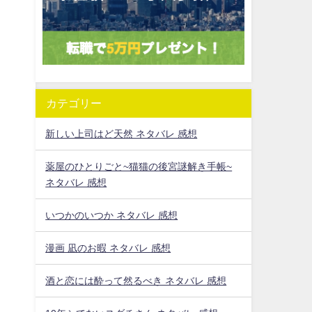
カテゴリー
新しい上司はど天然 ネタバレ 感想
薬屋のひとりごと~猫猫の後宮謎解き手帳~
ネタバレ 感想
いつかのいつか ネタバレ 感想
漫画 凪のお暇 ネタバレ 感想
酒と恋には酔って然るべき ネタバレ 感想