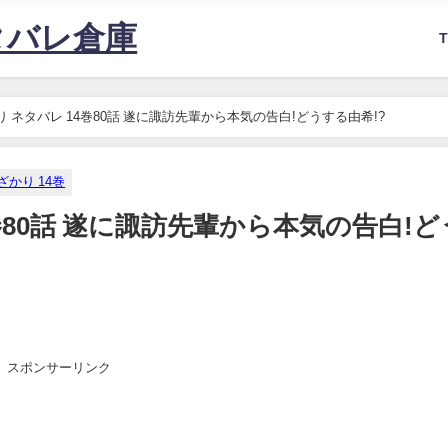
タバレ倉庫
 ネタバレ 14巻80話 遂に諏訪先輩から本気の告白!どうする由希!?
かり 14巻
巻80話 遂に諏訪先輩から本気の告白!ど
スポンサーリンク