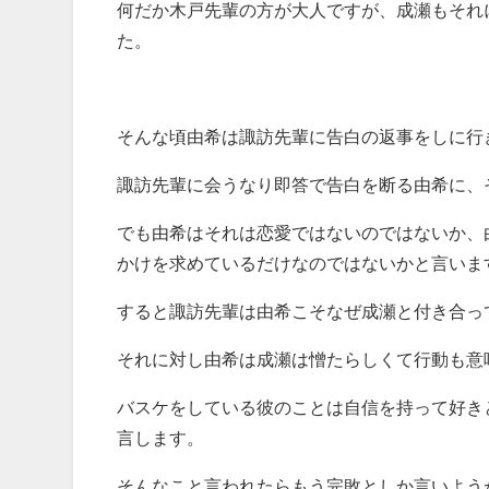
何だか木戸先輩の方が大人ですが、成瀬もそれ
た。
そんな頃由希は諏訪先輩に告白の返事をしに行
諏訪先輩に会うなり即答で告白を断る由希に、
でも由希はそれは恋愛ではないのではないか、
かけを求めているだけなのではないかと言いま
すると諏訪先輩は由希こそなぜ成瀬と付き合っ
それに対し由希は成瀬は憎たらしくて行動も意
バスケをしている彼のことは自信を持って好き
言します。
そんなこと言われたらもう完敗としか言いよう