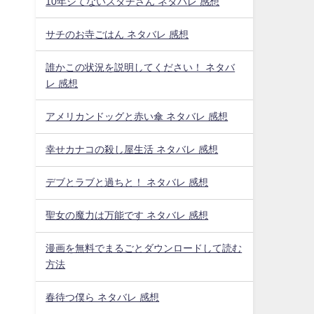
10年シてないスダチさん ネタバレ 感想
サチのお寺ごはん ネタバレ 感想
誰かこの状況を説明してください！ ネタバ
レ 感想
アメリカンドッグと赤い傘 ネタバレ 感想
幸せカナコの殺し屋生活 ネタバレ 感想
デブとラブと過ちと！ ネタバレ 感想
聖女の魔力は万能です ネタバレ 感想
漫画を無料でまるごとダウンロードして読む
方法
春待つ僕ら ネタバレ 感想