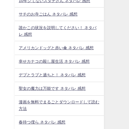
10年シてないスダチさん ネタバレ 感想
サチのお寺ごはん ネタバレ 感想
誰かこの状況を説明してください！ ネタバ
レ 感想
アメリカンドッグと赤い傘 ネタバレ 感想
幸せカナコの殺し屋生活 ネタバレ 感想
デブとラブと過ちと！ ネタバレ 感想
聖女の魔力は万能です ネタバレ 感想
漫画を無料でまるごとダウンロードして読む
方法
春待つ僕ら ネタバレ 感想