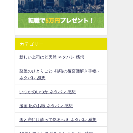
カテゴリー
新しい上司はど天然 ネタバレ 感想
薬屋のひとりごと~猫猫の後宮謎解き手帳~
ネタバレ 感想
いつかのいつか ネタバレ 感想
漫画 凪のお暇 ネタバレ 感想
酒と恋には酔って然るべき ネタバレ 感想