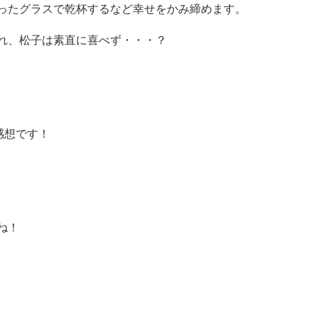
ったグラスで乾杯するなど幸せをかみ締めます。
れ、松子は素直に喜べず・・・？
感想です！
ね！