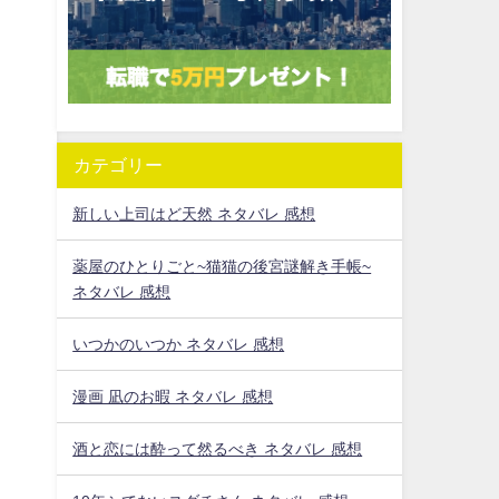
カテゴリー
新しい上司はど天然 ネタバレ 感想
薬屋のひとりごと~猫猫の後宮謎解き手帳~
ネタバレ 感想
いつかのいつか ネタバレ 感想
漫画 凪のお暇 ネタバレ 感想
酒と恋には酔って然るべき ネタバレ 感想