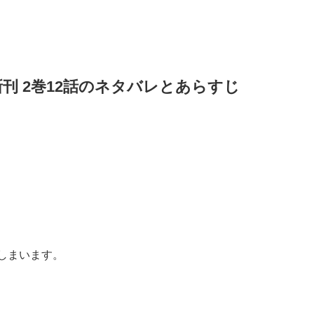
新刊
2
巻
12
話のネタバレとあらすじ
しまいます。