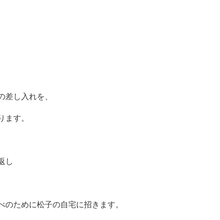
の差し入れを、
ります。
返し
べのために松子の自宅に招きます。