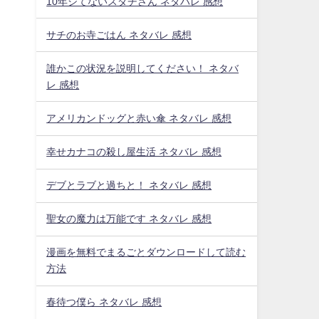
10年シてないスダチさん ネタバレ 感想
サチのお寺ごはん ネタバレ 感想
誰かこの状況を説明してください！ ネタバ
レ 感想
アメリカンドッグと赤い傘 ネタバレ 感想
幸せカナコの殺し屋生活 ネタバレ 感想
デブとラブと過ちと！ ネタバレ 感想
聖女の魔力は万能です ネタバレ 感想
漫画を無料でまるごとダウンロードして読む
方法
春待つ僕ら ネタバレ 感想