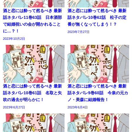
酒と恋には酔って然るべき 最新
酒と恋には酔って然るべき 最新
話ネタバレ11巻63話 日本酒部
話ネタバレ10巻62話 松子の定
で結婚祝いの会が開かれること
番が無くなってしまう！？
に…？！
2023年7月27日
2023年10月2日
酒と恋には酔って然るべき 最新
酒と恋には酔って然るべき 最新
話ネタバレ10巻61話 名取と矢
話ネタバレ9巻60話 今泉の元カ
吹の過去が明らかに！
ノ・美森に結婚報告！
2023年6月27日
2023年6月4日