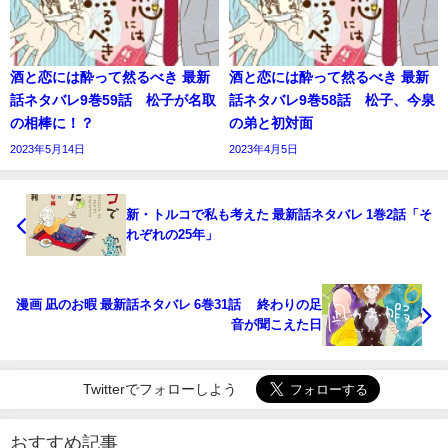
酒と恋には酔って然るべき 最新
酒と恋には酔って然るべき 最新
話ネタバレ9巻59話 松子が名取
話ネタバレ9巻58話 松子、今泉
の相棒に！？
の弟と初対面
2023年5月14日
2023年4月5日
新・トルコで私も考えた 最新話ネタバレ 1巻2話「そ
れぞれの25年」
漫画 凪のお暇 最新話ネタバレ 6巻31話 終わりの足
音が聞こえた日
Twitterでフォローしよう
おすすめ記事