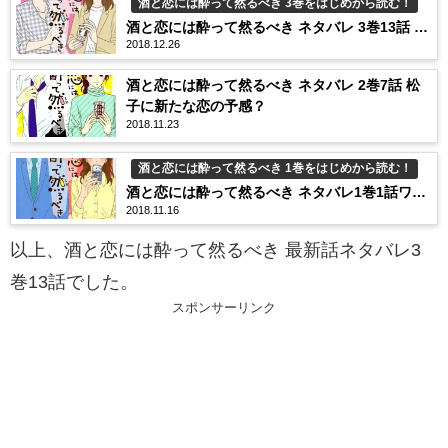
酒と恋には酔って然るべき 3巻をはじめから読む！
酒と恋には酔って然るべき ネタバレ 3巻13話 伊
2018.12.26
達に女性の影！？
酒と恋には酔って然るべき ネタバレ 2巻7話 松
子に新たな恋の予感？
2018.11.23
酒と恋には酔って然るべき 1巻をはじめから読む！
酒と恋には酔って然るべき ネタバレ1巻1話ワン
2018.11.16
カップOL恋の予感
以上、酒と恋には酔って然るべき 最新話ネタバレ3
巻13話でした。
スポンサーリンク