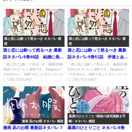
酒と恋には酔って然るべき ネタバレ 感
酒と恋には酔って然るべき ネタバレ 感
想
想
酒と恋には酔って然るべき 最新
酒と恋には酔って然るべき 最新
話ネタバレ8巻48話 結婚に焦り
話ネタバレ9巻51話 伊達とある
だす松子がとった行動と
人との思い出の酒とは？
「酒と恋には酔って然るべき」最新話8巻
「酒と恋には酔って然るべき」最新話9巻
48話のネタバレと感想です。Eleganceイ
51話のネタバレと感想です。Eleganceイ
は…？！
ブ3月号から。無料で丸ごとダウンロード
ブ7月号から。無料で丸ごとダウンロード
して読む方法も紹介...
して読む方法も紹介...
薬屋のひとりごと~猫猫の後宮謎解き手
漫画 凪のお暇 ネタバレ 感想
帳~ ネタバレ 感想
漫画 凪のお暇 最新話ネタバレ 7
薬屋のひとりごと ネタバレ8巻