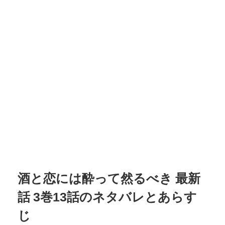
酒と恋には酔って然るべき
最新
話
3
巻
13
話のネタバレとあらす
じ