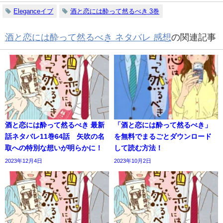
Eleganceイブ
酒と恋には酔って然るべき 3巻
酒と恋には酔って然るべき ネタバレ 感想
の関連記事
酒と恋には酔って然るべき 最新
「酒と恋には酔って然るべき」
話ネタバレ11巻64話 矢吹の名
を無料でまるごとダウンロード
取への特別な想いが明らかに！
して読む方法！
2023年12月4日
2023年10月2日