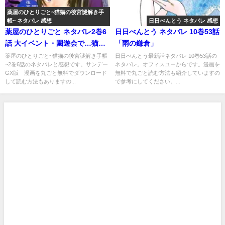
薬屋のひとりごと~猫猫の後宮謎解き手
帳~ ネタバレ 感想
日日べんとう ネタバレ 感想
薬屋のひとりごと ネタバレ2巻6
日日べんとう ネタバレ 10巻53話
話 大イベント・園遊会で…猫猫
「雨の鎌倉」
の素顔が明らかに？！
薬屋のひとりごと~猫猫の後宮謎解き手帳
日日べんとう最新話ネタバレ 10巻53話の
~2巻6話のネタバレと感想です。サンデー
ネタバレ。オフィスユーからです。漫画を
GX版 漫画を丸ごと無料でダウンロード
無料で丸ごと読む方法も紹介していますの
して読む方法もありますの...
で参考にしてください。...