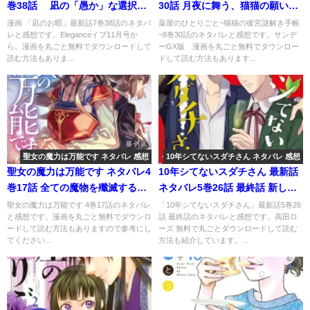
巻38話 凪の「愚か」な選択の
30話 月夜に舞う、猫猫の願いと
その先は･･･？
は？
漫画 「凪のお暇」最新話7巻38話のネタバ
薬屋のひとりごと~猫猫の後宮謎解き手帳
レと感想です。Eleganceイブ11月号か
~8巻30話のネタバレと感想です。サンデ
ら。漫画を丸ごと無料でダウンロードして
ーGX版 漫画を丸ごと無料でダウンロー
読む方法もありま...
ドして読む方法もあります...
聖女の魔力は万能です ネタバレ 感想
10年シてないスダチさん ネタバレ 感想
聖女の魔力は万能です ネタバレ4
10年シてないスダチさん 最新話
巻17話 全ての魔物を殲滅する、
ネタバレ5巻26話 最終話 新しく
聖女の術とは？
はじまる私たちのこれから
聖女の魔力は万能です 4巻17話のネタバレ
「10年シてないスダチさん」最新話5巻26
と感想です。漫画を丸ごと無料でダウンロ
話 最終話のネタバレと感想です。高田ロ
ードして読む方法もありますので参考にし
ーズ 無料で丸ごとダウンロードして読む
てください...
方法も紹介しています。...