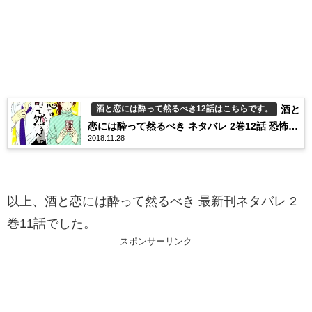
酒と
酒と恋には酔って然るべき12話はこちらです。
恋には酔って然るべき ネタバレ 2巻12話 恐怖の
2018.11.28
女子飲み！？
以上、酒と恋には酔って然るべき 最新刊ネタバレ 2
巻11話でした。
スポンサーリンク