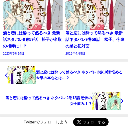
酒と恋には酔って然るべき 最新
酒と恋には酔って然るべき 最新
話ネタバレ9巻59話 松子が名取
話ネタバレ9巻58話 松子、今泉
の相棒に！？
の弟と初対面
2023年5月14日
2023年4月5日
酒と恋には酔って然るべき ネタバレ 2巻10話 悩める
今泉の本心とは…？
酒と恋には酔って然るべき ネタバレ 2巻12話 恐怖の
女子飲み！？
Twitterでフォローしよう