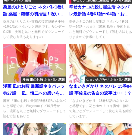
帳~ ネタバレ 感想
幸せカナコの殺し屋生活 ネタバレ 感想
薬屋のひとりごと ネタバレ1巻1
幸せカナコの殺し屋生活 ネタバ
話 薬屋・猫猫の初推理！呪いの
レ最新話 4巻61話〜64話・おま
真相は…？！
け カナコ、一世一代の大決
薬屋のひとりごと~猫猫の後宮謎解き手帳
幸せカナコの殺し屋生活 ネタバレ4巻61
~1巻1話のネタバレと感想です。サンデー
話〜64話・おまけ（若林 稔弥）漫画を丸
断！！
GX版 漫画を丸ごと無料でダウンロード
ごと無料でダウンロードして読む方法もあ
して読む方法もありますの...
りますので参考にしてく...
漫画 凪のお暇 ネタバレ 感想
なまいきざかり ネタバレ 感想
漫画 凪のお暇 最新話ネタバレ 5
なまいきざかり ネタバレ 15巻84
巻27話 凪、慎二への想いを自
話 宇佐見の告白の返事は･･･！？
覚する･･･？！
漫画 「凪のお暇」最新話5巻31話のネタバ
「なまいきざかり」15巻84話のネタバレ
レと感想です。Eleganceイブ10月号か
と感想です。花とゆめ ミユキ蜜蜂 無料
ら。漫画を丸ごと無料でダウンロードして
で丸ごとダウンロードして読む方法も紹介
読む方法もありま...
しています。...