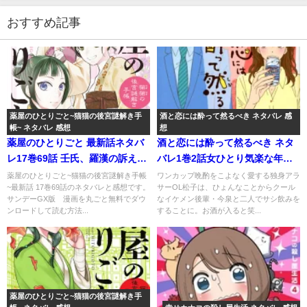
おすすめ記事
薬屋のひとりごと~猫猫の後宮謎解き手
酒と恋には酔って然るべき ネタバレ 感
帳~ ネタバレ 感想
想
薬屋のひとりごと 最新話ネタバ
酒と恋には酔って然るべき ネタ
レ17巻69話 壬氏、羅漢の訴えに
バレ1巻2話女ひとり気楽な年越
覚悟を決める！
しのはずが･･･
薬屋のひとりごと~猫猫の後宮謎解き手帳
ワンカップ晩酌をこよなく愛する独身アラ
~最新話 17巻69話のネタバレと感想です。
サーOL松子は、ひょんなことからクール
サンデーGX版 漫画を丸ごと無料でダウ
なイケメン後輩・今泉と二人でサシ飲みを
ンロードして読む方法...
することに。お酒が入ると笑...
薬屋のひとりごと~猫猫の後宮謎解き手