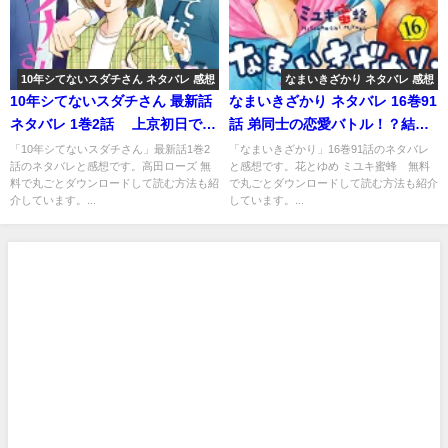
10年シてないスダチさん ネタバレ 感想
なまいきざかり ネタバレ 感想
10年シてないスダチさん 最新話
なまいきざかり ネタバレ 16巻91
ネタバレ 1巻2話 上京初日で青
話 弟同士の恋愛バトル！？結末
春を取り戻す！？
やいかに！
「10年シてないスダチさん」最新話1巻2
「なまいきざかり」16巻91話のネタバレ
話のネタバレと感想です。高田ローズ 無
と感想です。花とゆめ ミユキ蜜蜂 無料
料で丸ごとダウンロードして読む方法も紹
で丸ごとダウンロードして読む方法も紹介
介しています。...
しています。...