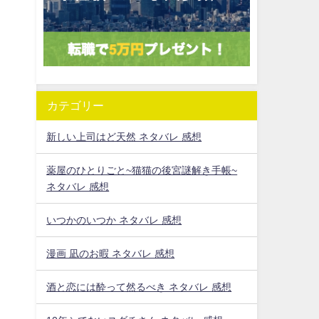
カテゴリー
と
新しい上司はど天然 ネタバレ 感想
薬屋のひとりごと~猫猫の後宮謎解き手帳~
ネタバレ 感想
いつかのいつか ネタバレ 感想
漫画 凪のお暇 ネタバレ 感想
酒と恋には酔って然るべき ネタバレ 感想