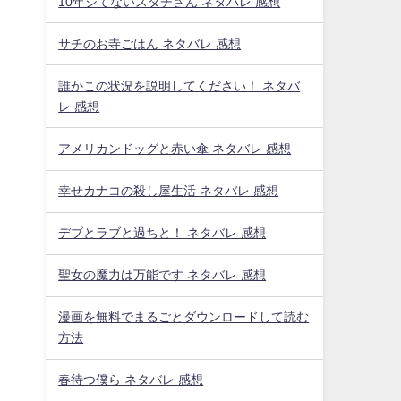
10年シてないスダチさん ネタバレ 感想
サチのお寺ごはん ネタバレ 感想
誰かこの状況を説明してください！ ネタバ
レ 感想
アメリカンドッグと赤い傘 ネタバレ 感想
幸せカナコの殺し屋生活 ネタバレ 感想
デブとラブと過ちと！ ネタバレ 感想
聖女の魔力は万能です ネタバレ 感想
漫画を無料でまるごとダウンロードして読む
方法
春待つ僕ら ネタバレ 感想