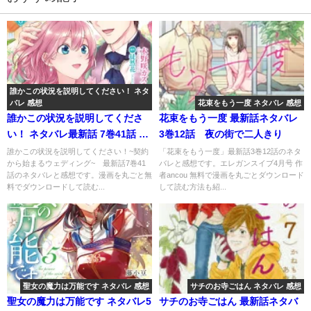
誰かこの状況を説明してください！ ネタ
バレ 感想
花束をもう一度 ネタバレ 感想
誰かこの状況を説明してくださ
花束をもう一度 最新話ネタバレ
い！ ネタバレ最新話 7巻41話 最
3巻12話 夜の街で二人きり
高級サファイアにヴィオラの名
誰かこの状況を説明してください！~契約
「花束をもう一度」最新話3巻12話のネタ
から始まるウェディング~ 最新話7巻41
バレと感想です。エレガンスイブ4月号 作
前が…！
話のネタバレと感想です。漫画を丸ごと無
者ancou 無料で漫画を丸ごとダウンロード
料でダウンロードして読む...
して読む方法も紹...
聖女の魔力は万能です ネタバレ 感想
サチのお寺ごはん ネタバレ 感想
聖女の魔力は万能です ネタバレ5
サチのお寺ごはん 最新話ネタバ