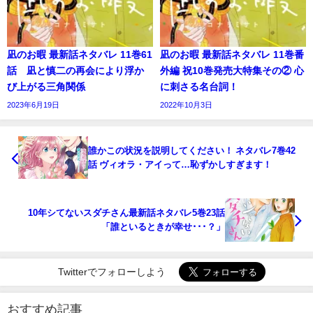
凪のお暇 最新話ネタバレ 11巻61
凪のお暇 最新話ネタバレ 11巻番
話 凪と慎二の再会により浮か
外編 祝10巻発売大特集その② 心
び上がる三角関係
に刺さる名台詞！
2023年6月19日
2022年10月3日
誰かこの状況を説明してください！ ネタバレ7巻42
話 ヴィオラ・アイって…恥ずかしすぎます！
10年シてないスダチさん最新話ネタバレ5巻23話
「誰といるときが幸せ･･･？」
Twitterでフォローしよう
おすすめ記事