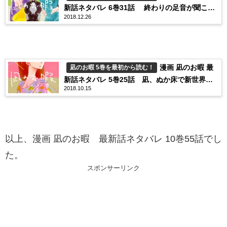
新話ネタバレ 6巻31話 終わりの足音が聞こえ
2018.12.26
た日
漫画 凪のお暇 最
凪のお暇 5巻を最初から読む！
新話ネタバレ 5巻25話 凪、ぬか床で新世界へ
2018.10.15
踏み出す？！
以上、漫画 凪のお暇 最新話ネタバレ 10巻55話でし
た。
スポンサーリンク