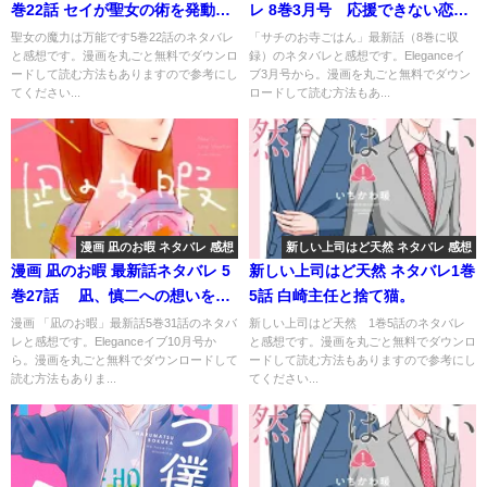
巻22話 セイが聖女の術を発動
レ 8巻3月号 応援できない恋の
し、沼の浄化に成功！
行方
聖女の魔力は万能です5巻22話のネタバレ
「サチのお寺ごはん」最新話（8巻に収
と感想です。漫画を丸ごと無料でダウンロ
録）のネタバレと感想です。Eleganceイ
ードして読む方法もありますので参考にし
ブ3月号から。漫画を丸ごと無料でダウン
てください...
ロードして読む方法もあ...
漫画 凪のお暇 ネタバレ 感想
新しい上司はど天然 ネタバレ 感想
漫画 凪のお暇 最新話ネタバレ 5
新しい上司はど天然 ネタバレ1巻
巻27話 凪、慎二への想いを自
5話 白崎主任と捨て猫。
覚する･･･？！
漫画 「凪のお暇」最新話5巻31話のネタバ
新しい上司はど天然 1巻5話のネタバレ
レと感想です。Eleganceイブ10月号か
と感想です。漫画を丸ごと無料でダウンロ
ら。漫画を丸ごと無料でダウンロードして
ードして読む方法もありますので参考にし
読む方法もありま...
てください...