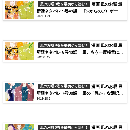
漫画 凪のお暇 最
凪のお暇 9巻を最初から読む！
新話ネタバレ 9巻49話 ゴンからのプロポーズ
2021.1.24
に、凪の出した答えとは？
漫画 凪のお暇 最
凪のお暇 8巻を最初から読む！
新話ネタバレ 8巻43話 凪、もう一度根雪に立
2020.3.27
ち向かう
漫画 凪のお暇 最
凪のお暇 7巻を最初から読む！
新話ネタバレ 7巻38話 凪の「愚か」な選択の
2019.10.1
その先は･･･？
漫画 凪のお暇 最
凪のお暇 6巻を最初から読む！