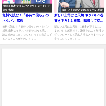
漫画を無料でまるごとダウンロードして
読む方法
新しい上司はど天然 ネタバレ 感想
無料で読む！「春待つ僕ら」の
新しい上司はど天然 ネタバレ1巻
ネタバレ 感想
書き下ろし1 桃瀬、転職して初め
て企画書作り！
無料で読む！「春待つ僕ら」のネタバレ
新しい上司はど天然 1巻書き下ろし1の
感想 最初はイラストが好きだなと思い、
ネタバレと感想です。漫画を丸ごと無料で
読み始めました。なんといっても美月のピ
ダウンロードして読む方法もありますので
ュアなところがかわいくて...
参考にしてください...