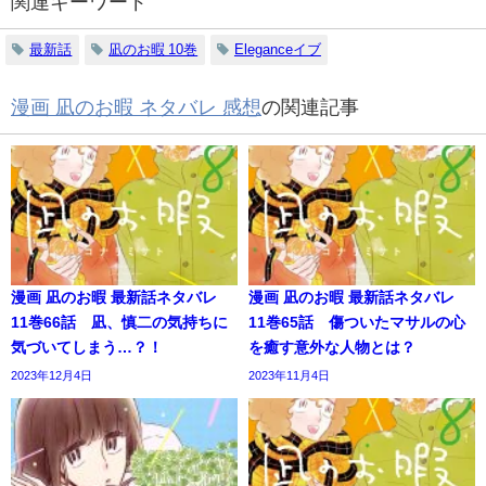
関連キーワード
最新話
凪のお暇 10巻
Eleganceイブ
漫画 凪のお暇 ネタバレ 感想
の関連記事
漫画 凪のお暇 最新話ネタバレ
漫画 凪のお暇 最新話ネタバレ
11巻66話 凪、慎二の気持ちに
11巻65話 傷ついたマサルの心
気づいてしまう…？！
を癒す意外な人物とは？
2023年12月4日
2023年11月4日