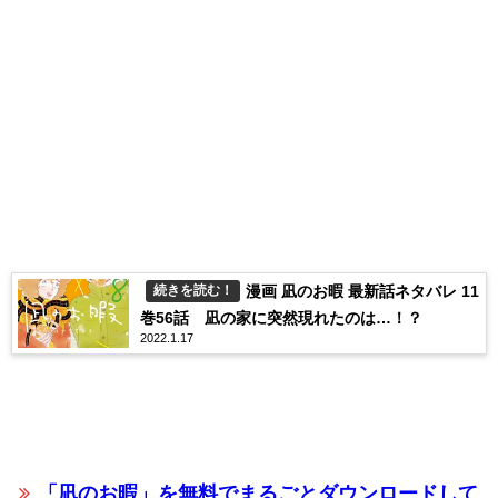
漫画 凪のお暇 最新話ネタバレ 11
続きを読む！
巻56話 凪の家に突然現れたのは…！？
2022.1.17
「凪のお暇」を無料でまるごとダウンロードして