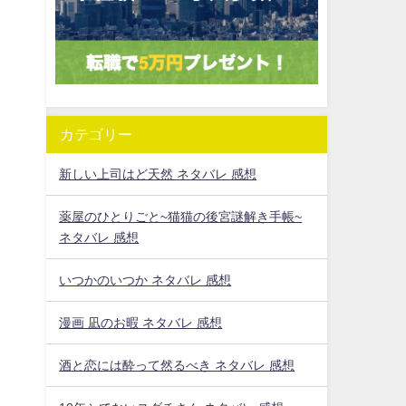
カテゴリー
新しい上司はど天然 ネタバレ 感想
薬屋のひとりごと~猫猫の後宮謎解き手帳~
ネタバレ 感想
いつかのいつか ネタバレ 感想
漫画 凪のお暇 ネタバレ 感想
酒と恋には酔って然るべき ネタバレ 感想