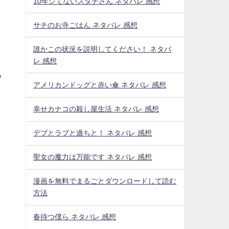
10年シてないスダチさん ネタバレ 感想
サチのお寺ごはん ネタバレ 感想
誰かこの状況を説明してください！ ネタバ
レ 感想
ろ
アメリカンドッグと赤い傘 ネタバレ 感想
幸せカナコの殺し屋生活 ネタバレ 感想
デブとラブと過ちと！ ネタバレ 感想
聖女の魔力は万能です ネタバレ 感想
漫画を無料でまるごとダウンロードして読む
方法
春待つ僕ら ネタバレ 感想