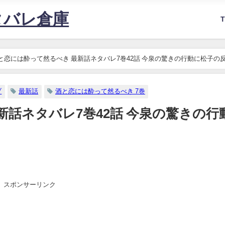
タバレ倉庫
と恋には酔って然るべき 最新話ネタバレ7巻42話 今泉の驚きの行動に松子の
ブ
最新話
酒と恋には酔って然るべき 7巻
新話ネタバレ7巻42話 今泉の驚きの行
スポンサーリンク