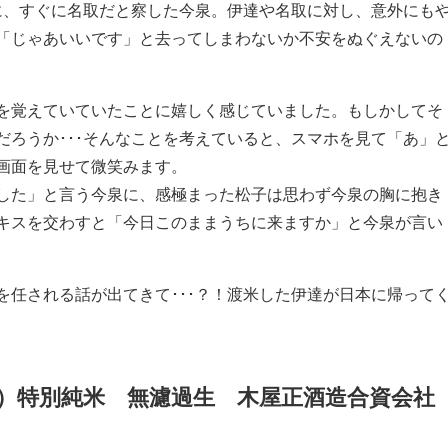
子に、すぐに名取だと察した今泉。伊達や名取に対し、意外にも
「じゃあいいです」と去ってしまわないか不安をぬぐえないの
を覚えていていたことに嬉しく感じていました。もしかしてそ
だろうか･･･そんなことを考えていると、スマホを見て「あ」
画面を見せて微笑みます。
した」と言う今泉に、感極まった松子は思わず今泉の胸に抱き
キスを交わすと「今日このままうちに来ますか」と今泉が言い
を任される話が出てきて･･･？！渡米した伊達が日本に帰って
）特別純米 無濾過生 木屋正酒造合資会社