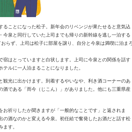
することになった松子。新年会のリベンジが果たせると意気込
・今泉と同行していた上司までも帰りの新幹線を逃し一泊する
ておらず、上司は松子に部屋を譲り、自分と今泉は満喫に泊ま
で宿はとっていますと白状します。上司に今泉との関係を話す
ホテルに一人泊まることになりました。
と観光に出かけます。到着するやいなや、利き酒コーナーのあ
の酒である「而今（じこん）」がありました。他にも三重県産
をお祈りしたか聞きますが「一般的なことです」と返されま
出の酒なのかと変える今泉。初任給で奮発したお酒だと話す松
みます。